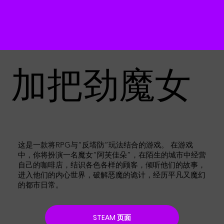
加把劲魔女
这是一款将RPG与“反塔防”玩法结合的游戏。 在游戏
中，你将扮演一名魔女“阿芙佳朵”，在陌生的城市中经营
自己的咖啡店，结识各色各样的顾客，倾听他们的故事，
进入他们的内心世界，破解恶魔的诡计，经历平凡又魔幻
的都市日常。
STEAM 页面