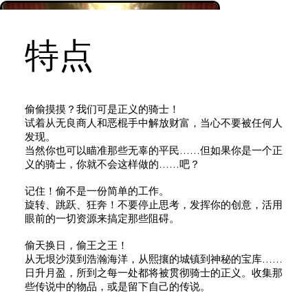
特点
偷偷摸摸？我们可是正义的骑士！
试着从无良商人和恶棍手中解放财富，当心不要被任何人
发现。
当然你也可以瞄准那些无辜的平民……但如果你是一个正
义的骑士，你就不会这样做的……吧？
记住！偷不是一份简单的工作。
旋转、跳跃、狂奔！不要停止思考，发挥你的创意，活用
眼前的一切资源来搞定那些阻碍。
偷天换日，偷王之王！
从无垠沙漠到浩瀚海洋，从熙攘的城镇到神秘的宝库……
Load More
日升月盈，所到之每一处都将被贯彻骑士的正义。收集那
些传说中的物品，或是留下自己的传说。