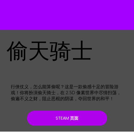
偷天骑士
行侠仗义，怎么能算偷呢？这是一款偷感十足的冒险游
戏！你将扮演偷天骑士，在 2.5D 像素世界中尽情扫荡，
偷遍不义之财，阻止恶棍的阴谋，夺回世界的和平！
STEAM 页面